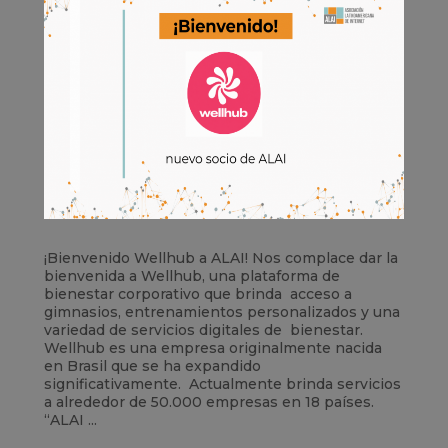
¡Bienvenido Wellhub a ALAI! Nos complace dar la
bienvenida a Wellhub, una plataforma de
bienestar corporativo que brinda acceso a
gimnasios, entrenamientos personalizados y una
variedad de servicios digitales de bienestar.
Wellhub es una empresa originalmente nacida
en Brasil que se ha expandido
significativamente. Actualmente brinda servicios
a alrededor de 50.000 empresas en 18 países.
“ALAI ...