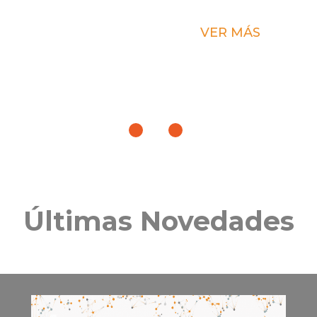
conectada, estable, segura, escalable,
accesible y no fragmentada.
S
VER MÁS
Últimas Novedades