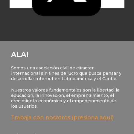
ALAI
Somos una asociación civil de cáracter
internacional sin fines de lucro que busca pensar y
desarrollar Internet en Latinoamérica y el Caribe.
Nuestros valores fundamentales son la libertad, la
educación, la innovación, el emprendimiento, el
crecimiento económico y el empoderamiento de
los usuarios.
Trabaja con nosotros (presiona aquí)