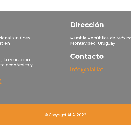
Dirección
ional sin fines
Rambla República de México
et en
Montevideo, Uruguay
Contacto
, la educación,
nto económico y
info@alai.lat
)
© Copyright ALAI 2022