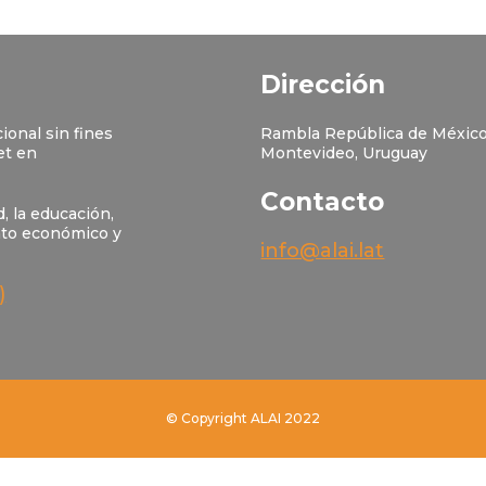
Dirección
ional sin fines
Rambla República de México
et en
Montevideo, Uruguay
Contacto
, la educación,
nto económico y
info@alai.lat
)
© Copyright ALAI 2022