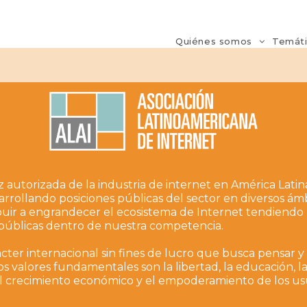
Quiénes somos
Temát
autorizada de la industria de internet en América Latin
rrollando posiciones públicas del sector en diversos ámbi
buir a engrandecer el ecosistema de Internet tendiendo 
s públicas dentro de nuestra competencia.
acter internacional sin fines de lucro que busca pensar y
os valores fundamentales son la libertad, la educación, l
l crecimiento económico y el empoderamiento de los usu