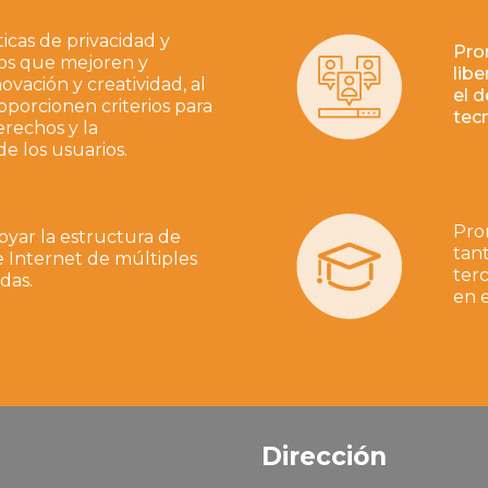
icas de privacidad y
Pro
os que mejoren y
libe
ovación y creatividad, al
el d
porcionen criterios para
tec
erechos y la
de los usuarios.
Pro
yar la estructura de
tan
 Internet de múltiples
terc
das.
en 
Dirección