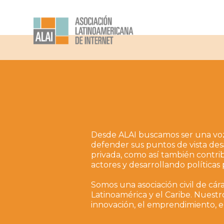
Desde ALAI buscamos ser una voz 
defender sus puntos de vista desa
privada, como así también contri
actores y desarrollando política
Somos una asociación civil de cár
Latinoamérica y el Caribe. Nuestr
innovación, el emprendimiento, e