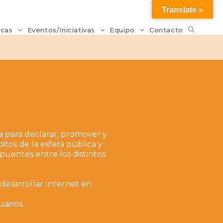
Translate »
icas
Eventos/Iniciativas
Equipo
Contacto
a para declarar, promover y
tos de la esfera pública y
puentes entre los distintos
 desarrollar Internet en
a
arios.