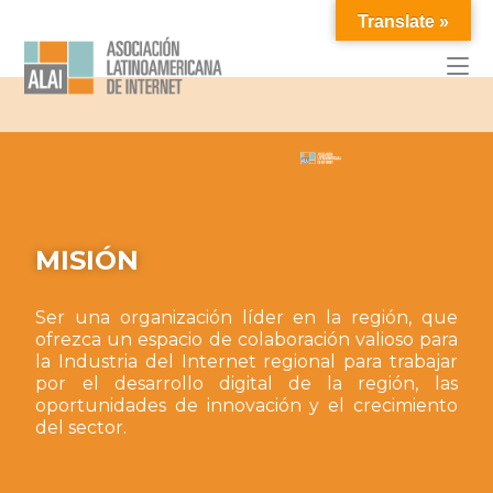
Translate »
MISIÓN
Ser una organización líder en la región, que
ofrezca un espacio de colaboración valioso para
la Industria del Internet regional para trabajar
por el desarrollo digital de la región, las
oportunidades de innovación y el crecimiento
del sector.