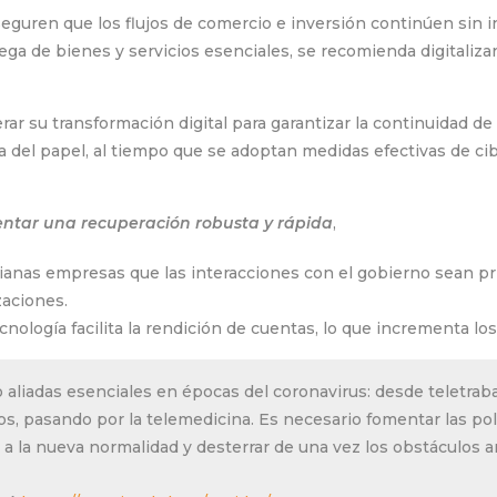
guren que los flujos de comercio e inversión continúen sin i
trega de bienes y servicios esenciales, se recomienda digitali
 su transformación digital para garantizar la continuidad de la
 del papel, al tiempo que se adoptan medidas efectivas de cibe
entar una recuperación robusta y rápida
,
ianas empresas que las interacciones con el gobierno sean pri
izaciones.
cnología facilita la rendición de cuentas, lo que incrementa lo
 aliadas esenciales en épocas del coronavirus: desde teletrab
os, pasando por la telemedicina. Es necesario fomentar las p
la nueva normalidad y desterrar de una vez los obstáculos art