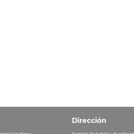
Dirección
ional sin fines
Rambla República de México