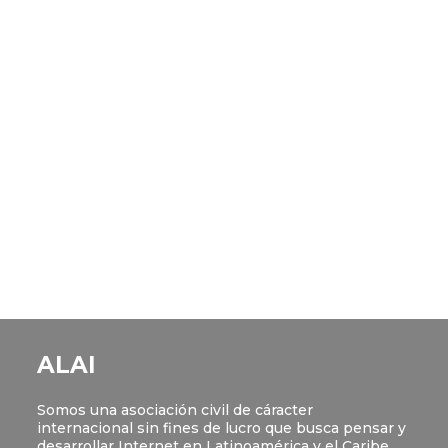
ALAI
Somos una asociación civil de cáracter
internacional sin fines de lucro que busca pensar y
desarrollar Internet en Latinoamérica y el Caribe.