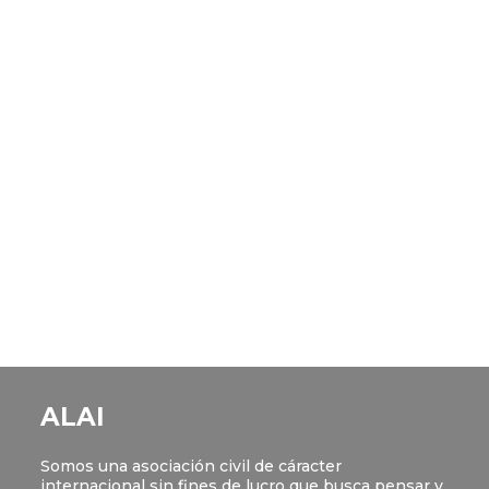
ALAI
Somos una asociación civil de cáracter
internacional sin fines de lucro que busca pensar y